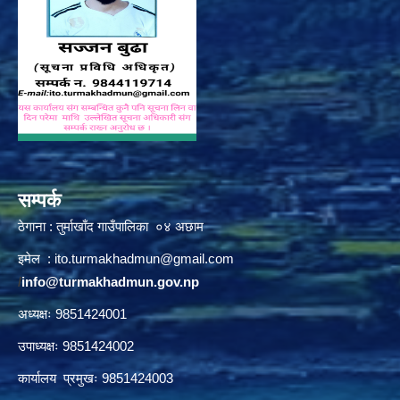
सम्पर्क
ठेगाना : तुर्माखाँद गाउँपालिका ०४ अछाम
इमेल :
ito.turmakhadmun@gmail.com
/
info@turmakhadmun.gov.np
अध्यक्षः 9851424001
उपाध्यक्षः 9851424002
कार्यालय प्रमुखः 9851424003