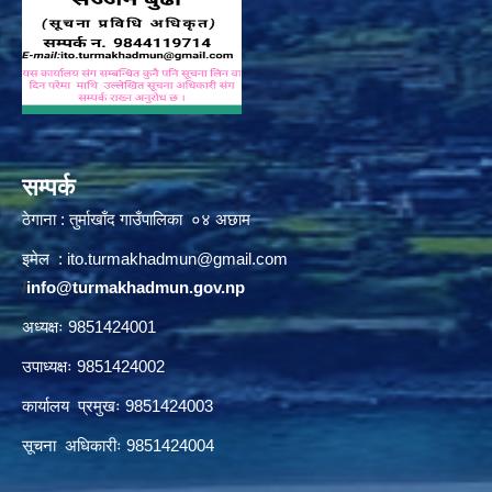
सम्पर्क
ठेगाना : तुर्माखाँद गाउँपालिका ०४ अछाम
इमेल :
ito.turmakhadmun@gmail.com
/
info@turmakhadmun.gov.np
अध्यक्षः 9851424001
उपाध्यक्षः 9851424002
कार्यालय प्रमुखः 9851424003
सूचना अधिकारीः 9851424004