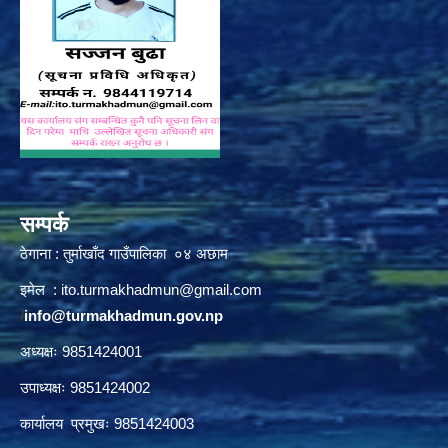
सम्पर्क
ठेगाना : तुर्माखाँद गाउँपालिका ०४ अछाम
इमेल :
ito.turmakhadmun@gmail.com
/
info@turmakhadmun.gov.np
अध्यक्षः 9851424001
उपाध्यक्षः 9851424002
कार्यालय प्रमुखः 9851424003