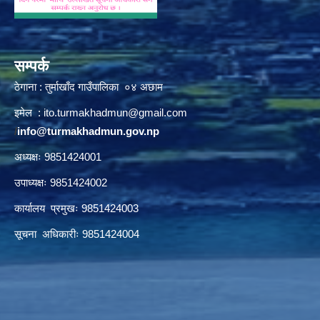
सम्पर्क
ठेगाना : तुर्माखाँद गाउँपालिका ०४ अछाम
इमेल :
ito.turmakhadmun@gmail.com
/
info@turmakhadmun.gov.np
अध्यक्षः 9851424001
उपाध्यक्षः 9851424002
कार्यालय प्रमुखः 9851424003
सूचना अधिकारीः 9851424004