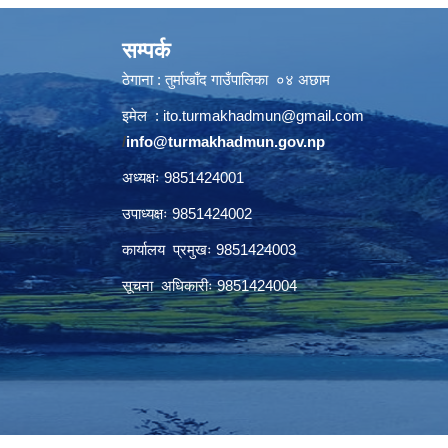
सम्पर्क
ठेगाना : तुर्माखाँद गाउँपालिका ०४ अछाम
इमेल :
ito.turmakhadmun@gmail.com
/
info@turmakhadmun.gov.np
अध्यक्षः 9851424001
उपाध्यक्षः 9851424002
कार्यालय प्रमुखः 9851424003
सूचना अधिकारीः 9851424004