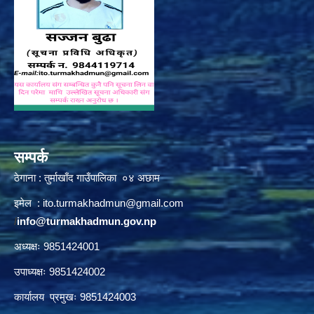
सम्पर्क
ठेगाना : तुर्माखाँद गाउँपालिका ०४ अछाम
इमेल :
ito.turmakhadmun@gmail.com
/
info@turmakhadmun.gov.np
अध्यक्षः 9851424001
उपाध्यक्षः 9851424002
कार्यालय प्रमुखः 9851424003