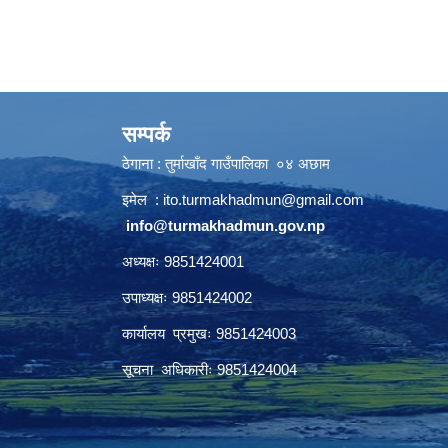
सम्पर्क
ठेगाना : तुर्माखाँद गाउँपालिका ०४ अछाम
इमेल :
ito.turmakhadmun@gmail.com
/
info@turmakhadmun.gov.np
अध्यक्षः 9851424001
उपाध्यक्षः 9851424002
कार्यालय प्रमुखः 9851424003
सूचना अधिकारीः 9851424004