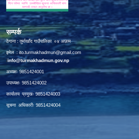
सम्पर्क
ठेगाना : तुर्माखाँद गाउँपालिका ०४ अछाम
इमेल :
ito.turmakhadmun@gmail.com
/
info@turmakhadmun.gov.np
अध्यक्षः 9851424001
उपाध्यक्षः 9851424002
कार्यालय प्रमुखः 9851424003
सूचना अधिकारीः 9851424004