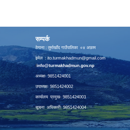
सम्पर्क
ठेगाना : तुर्माखाँद गाउँपालिका ०४ अछाम
इमेल :
ito.turmakhadmun@gmail.com
/
info@turmakhadmun.gov.np
अध्यक्षः 9851424001
उपाध्यक्षः 9851424002
कार्यालय प्रमुखः 9851424003
सूचना अधिकारीः 9851424004