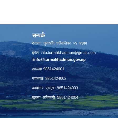
सम्पर्क
ठेगाना : तुर्माखाँद गाउँपालिका ०४ अछाम
इमेल :
ito.turmakhadmun@gmail.com
/
info@turmakhadmun.gov.np
अध्यक्षः 9851424001
उपाध्यक्षः 9851424002
कार्यालय प्रमुखः 9851424003
सूचना अधिकारीः 9851424004