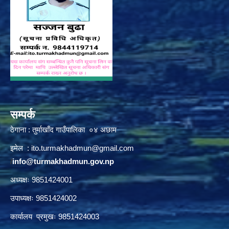
सम्पर्क
ठेगाना : तुर्माखाँद गाउँपालिका ०४ अछाम
इमेल :
ito.turmakhadmun@gmail.com
/
info@turmakhadmun.gov.np
अध्यक्षः 9851424001
उपाध्यक्षः 9851424002
कार्यालय प्रमुखः 9851424003