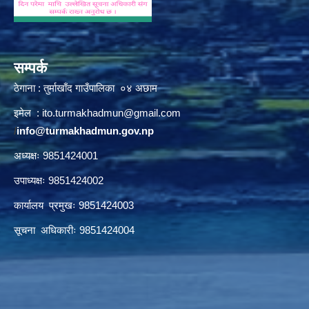
सम्पर्क
ठेगाना : तुर्माखाँद गाउँपालिका ०४ अछाम
इमेल :
ito.turmakhadmun@gmail.com
/
info@turmakhadmun.gov.np
अध्यक्षः 9851424001
उपाध्यक्षः 9851424002
कार्यालय प्रमुखः 9851424003
सूचना अधिकारीः 9851424004