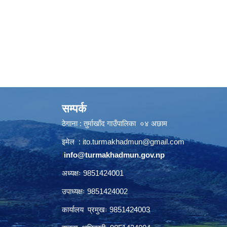
सम्पर्क
ठेगाना : तुर्माखाँद गाउँपालिका ०४ अछाम
इमेल :
ito.turmakhadmun@gmail.com
/
info@turmakhadmun.gov.np
अध्यक्षः 9851424001
उपाध्यक्षः 9851424002
कार्यालय प्रमुखः 9851424003