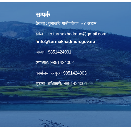
सम्पर्क
ठेगाना : तुर्माखाँद गाउँपालिका ०४ अछाम
इमेल :
ito.turmakhadmun@gmail.com
/
info@turmakhadmun.gov.np
अध्यक्षः 9851424001
उपाध्यक्षः 9851424002
कार्यालय प्रमुखः 9851424003
सूचना अधिकारीः 9851424004