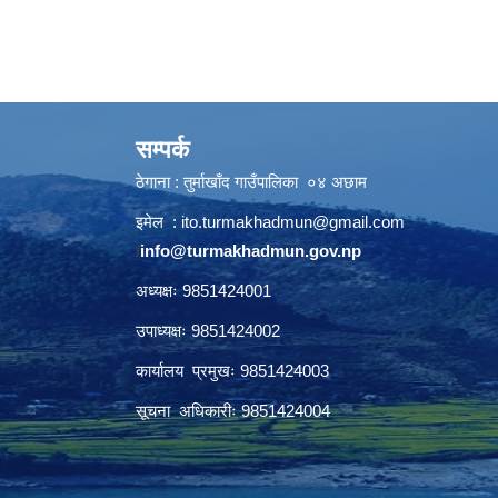
सम्पर्क
ठेगाना : तुर्माखाँद गाउँपालिका ०४ अछाम
इमेल :
ito.turmakhadmun@gmail.com
/
info@turmakhadmun.gov.np
अध्यक्षः 9851424001
उपाध्यक्षः 9851424002
कार्यालय प्रमुखः 9851424003
सूचना अधिकारीः 9851424004