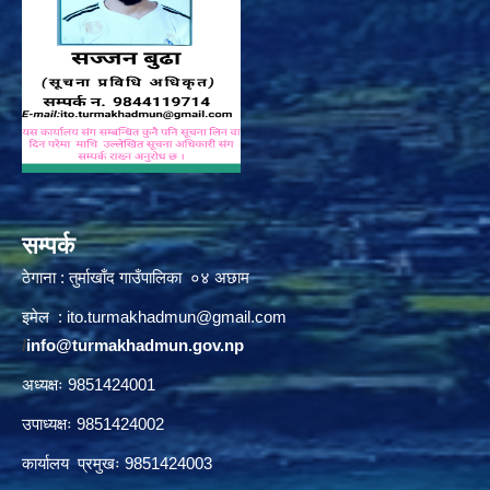
सम्पर्क
ठेगाना : तुर्माखाँद गाउँपालिका ०४ अछाम
इमेल :
ito.turmakhadmun@gmail.com
/
info@turmakhadmun.gov.np
अध्यक्षः 9851424001
उपाध्यक्षः 9851424002
कार्यालय प्रमुखः 9851424003