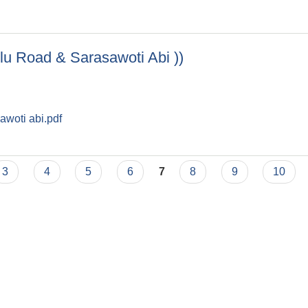
ulu Road & Sarasawoti Abi ))
awoti abi.pdf
 Bhulu Road & Sarasawoti Abi ))
3
4
5
6
7
8
9
10