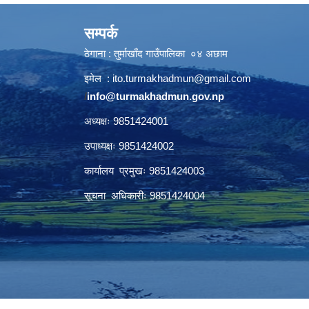
सम्पर्क
ठेगाना : तुर्माखाँद गाउँपालिका ०४ अछाम
इमेल :
ito.turmakhadmun@gmail.com
/
info@turmakhadmun.gov.np
अध्यक्षः 9851424001
उपाध्यक्षः 9851424002
कार्यालय प्रमुखः 9851424003
सूचना अधिकारीः 9851424004