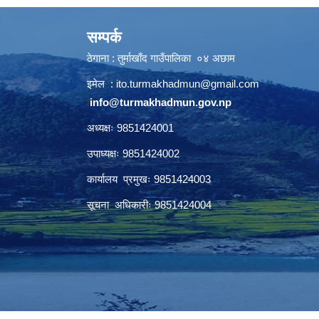
सम्पर्क
ठेगाना : तुर्माखाँद गाउँपालिका ०४ अछाम
इमेल :
ito.turmakhadmun@gmail.com
/
info@turmakhadmun.gov.np
अध्यक्षः 9851424001
उपाध्यक्षः 9851424002
कार्यालय प्रमुखः 9851424003
सूचना अधिकारीः 9851424004