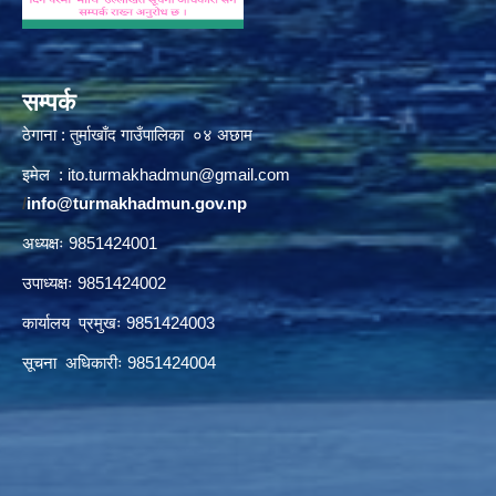
सम्पर्क
ठेगाना : तुर्माखाँद गाउँपालिका ०४ अछाम
इमेल :
ito.turmakhadmun@gmail.com
/
info@turmakhadmun.gov.np
अध्यक्षः 9851424001
उपाध्यक्षः 9851424002
कार्यालय प्रमुखः 9851424003
सूचना अधिकारीः 9851424004