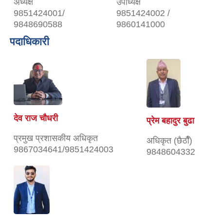
अध्यक्ष
उपाध्यक्ष
9851424001/
9851424002 /
9848690588
9860141000
पदाधिकारी
देव राज चौधरी
प्रेम बहादुर बुढा
प्रमुख प्रशासकीय अधिकृत
अधिकृत (छैठाैँ)
9867034641/9851424003
9848604332