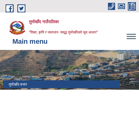
Skip to main content
तुर्माखाँद गाउँपालिका
"शिक्षा, कृषि र जलाधारः समृद्ध तुर्माखाँदको मूल आधार"
Main menu
तुर्माखाँद बजार
पर्यटकीय क्षेत्र तुर्माखाँद गा.पा. वडा नं. ०६ तुल्ता रानीबन
विश्व वातावरण दिवस (5 june 2025)
१५ औँ गाउँ सभा
१५ औँ गाउँ सभा (बजेट वक्तव्य)