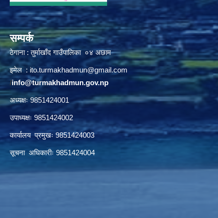
सम्पर्क
ठेगाना : तुर्माखाँद गाउँपालिका ०४ अछाम
इमेल :
ito.turmakhadmun@gmail.com
/
info@turmakhadmun.gov.np
अध्यक्षः 9851424001
उपाध्यक्षः 9851424002
कार्यालय प्रमुखः 9851424003
सूचना अधिकारीः 9851424004