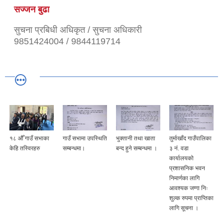
सज्जन बुढा
सुचना प्रबिधी अधिकृत / सुचना अधिकारी
9851424004 / 9844119714
१८ औँ गाउँ सभाका
गाउँ सभामा उपस्थिति
भुक्तानी तथा खाता
तुर्माखाँद गाउँपालिका
केहि तस्विरहरु
सम्बन्धमा।
बन्द हुने सम्बन्धमा ।
३ नं. वडा
कार्यालयको
प्रशासनिक भवन
निमार्णका लागि
आवश्यक जग्गा निः
शुल्क रुपमा प्राप्तिका
लागि सूचना ।