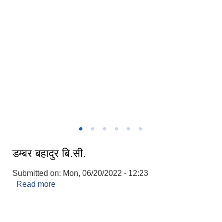
पालिका अध्यक्ष र प्रमुख प्रशासकीय अधिकृत बिच कार्य सम्पादन सम्झौता
डम्बर बहादुर बि.सी.
Submitted on:
Mon, 06/20/2022 - 12:23
Read more
about डम्बर बहादुर बि.सी.